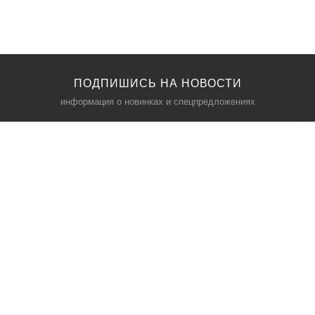
ПОДПИШИСЬ НА НОВОСТИ
информация о новинках и спецпредложениях
КАТАЛОГ
⠀
Кресла компьютерные
Пылесосы
Кронштейны для монитора
Чемоданы
Кронштейны для телевизора
Мультиварки