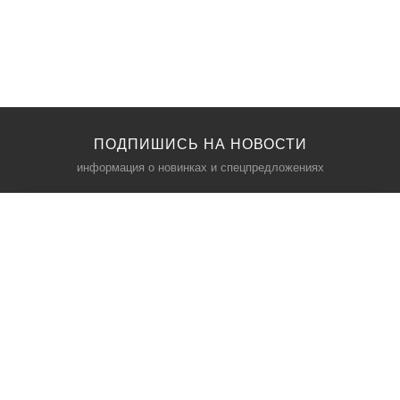
ПОДПИШИСЬ НА НОВОСТИ
информация о новинках и спецпредложениях
КАТАЛОГ
⠀
Кресла компьютерные
Пылесосы
Кронштейны для монитора
Чемоданы