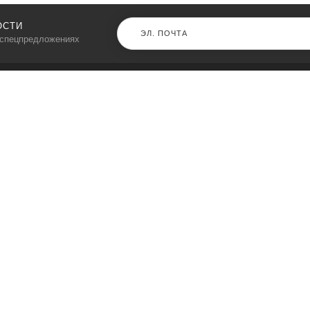
ОСТИ
 спецпредложениях
КАТАЛОГ
⠀
Кресла компьютерные
Пылесосы
Кронштейны для монитора
Чемоданы
Кронштейны для телевизора
Мультиварки
Кронштейн для микрофонов
Аквариумы
Кулеры для телефонов
Телескопы