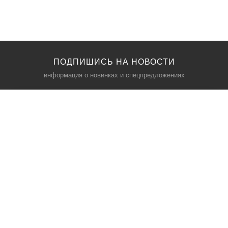
ПОДПИШИСЬ НА НОВОСТИ
информация о новинках и спецпредложениях
КАТАЛОГ
⠀
Кресла компьютерные
Пылесосы
Кронштейны для монитора
Чемоданы
Кронштейны для телевизора
Мультиварки