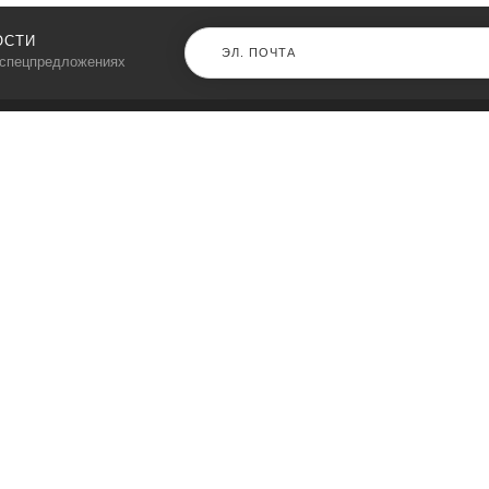
ОСТИ
 спецпредложениях
КАТАЛОГ
⠀
Кресла компьютерные
Пылесосы
Кронштейны для монитора
Чемоданы
Кронштейны для телевизора
Мультиварки
Кронштейн для микрофонов
Аквариумы
Кулеры для телефонов
Телескопы