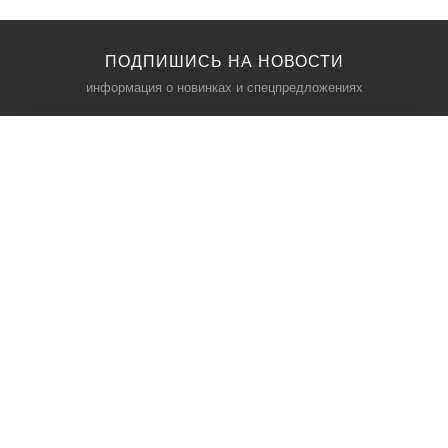
ПОДПИШИСЬ НА НОВОСТИ
информация о новинках и спецпредложениях
КАТАЛОГ
⠀
Кресла компьютерные
Пылесосы
Кронштейны для монитора
Чемоданы
Кронштейны для телевизора
Мультиварки
Кронштейн для микрофонов
Аквариумы
Кулеры для телефонов
Телескопы