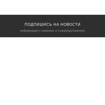
ПОДПИШИСЬ НА НОВОСТИ
информация о новинках и спецпредложениях
КАТАЛОГ
⠀
Кресла компьютерные
Пылесосы
Кронштейны для монитора
Чемоданы
Кронштейны для телевизора
Мультиварки