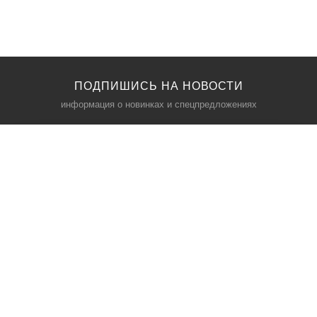
ПОДПИШИСЬ НА НОВОСТИ
информация о новинках и спецпредложениях
КАТАЛОГ
⠀
Кресла компьютерные
Пылесосы
Кронштейны для монитора
Чемоданы
Кронштейны для телевизора
Мультиварки