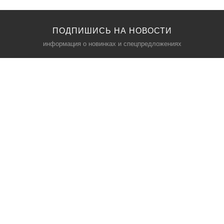
ПОДПИШИСЬ НА НОВОСТИ
информация о новинках и спецпредложениях
КАТАЛОГ
⠀
Кресла компьютерные
Пылесосы
Кронштейны для монитора
Чемоданы
Кронштейны для телевизора
Мультиварки
Кронштейн для микрофонов
Аквариумы
Кулеры для телефонов
Телескопы