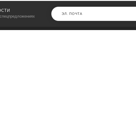
ОСТИ
 спецпредложениях
КАТАЛОГ
⠀
Кресла компьютерные
Пылесосы
Кронштейны для монитора
Чемоданы
Кронштейны для телевизора
Мультиварки
Кронштейн для микрофонов
Аквариумы
Кулеры для телефонов
Телескопы