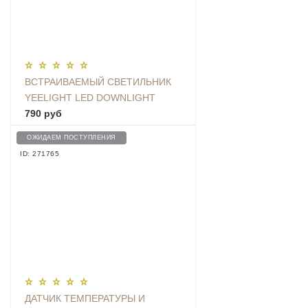
ВСТРАИВАЕМЫЙ СВЕТИЛЬНИК
YEELIGHT LED DOWNLIGHT
(MESH) (YLSD01YL/ MJTS01YL)
790 руб
ОЖИДАЕМ ПОСТУПЛЕНИЯ
ID: 271765
ДАТЧИК ТЕМПЕРАТУРЫ И