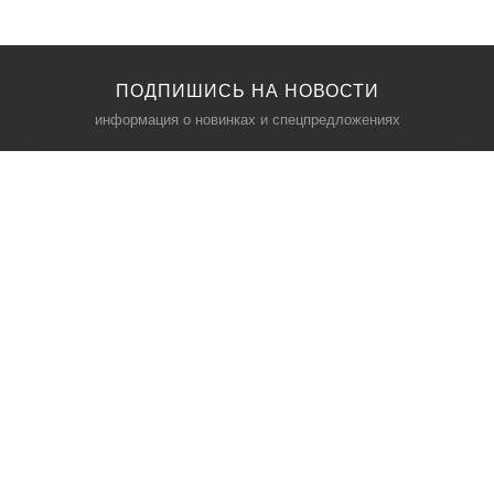
ПОДПИШИСЬ НА НОВОСТИ
информация о новинках и спецпредложениях
КАТАЛОГ
⠀
Кресла компьютерные
Пылесосы
Кронштейны для монитора
Чемоданы
Кронштейны для телевизора
Мультиварки
Кронштейн для микрофонов
Аквариумы