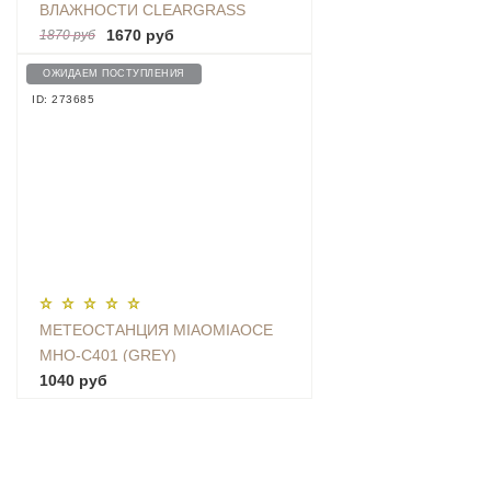
ВЛАЖНОСТИ CLEARGRASS
BLUETOOTH
1670 руб
1870 руб
HYGROTHERMOGRAPH (БЕЛЫЙ)
ОЖИДАЕМ ПОСТУПЛЕНИЯ
- CGG1
ID: 273685
МЕТЕОСТАНЦИЯ MIAOMIAOCE
MHO-C401 (GREY)
1040 руб