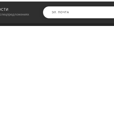
ОСТИ
 спецпредложениях
КАТАЛОГ
⠀
Кресла компьютерные
Пылесосы
Кронштейны для монитора
Чемоданы
Кронштейны для телевизора
Мультиварки
Кронштейн для микрофонов
Аквариумы
Кулеры для телефонов
Телескопы