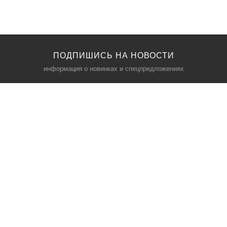
ПОДПИШИСЬ НА НОВОСТИ
информация о новинках и спецпредложениях
КАТАЛОГ
⠀
Кресла компьютерные
Пылесосы
Кронштейны для монитора
Чемоданы
Кронштейны для телевизора
Мультиварки