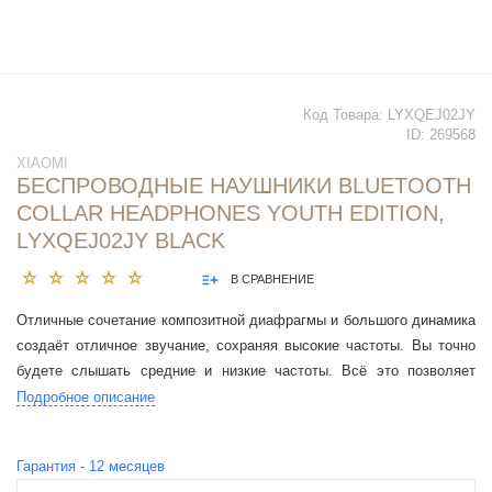
Код Товара:
LYXQEJ02JY
ID:
269568
XIAOMI
БЕСПРОВОДНЫЕ НАУШНИКИ BLUETOOTH
COLLAR HEADPHONES YOUTH EDITION,
LYXQEJ02JY BLACK
В СРАВНЕНИЕ
Отличные сочетание композитной диафрагмы и большого динамика
создаёт отличное звучание, сохраняя высокие частоты. Вы точно
будете слышать средние и низкие частоты. Всё это позволяет
полностью погрузиться в музыку. Приятный гипоаллергенный
Подробное описание
материал, отличная эластичность и удобство: всё это создаёт
невероятный комфорт при использовании. Внешняя оболочка
Гарантия -
12
месяцев
наушников имеет отличную защиту от неожиданных повреждений,