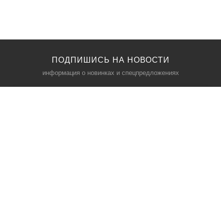
ПОДПИШИСЬ НА НОВОСТИ
информация о новинках и спецпредложениях
КАТАЛОГ
⠀
Кресла компьютерные
Пылесосы
Кронштейны для монитора
Чемоданы
Кронштейны для телевизора
Мультиварки