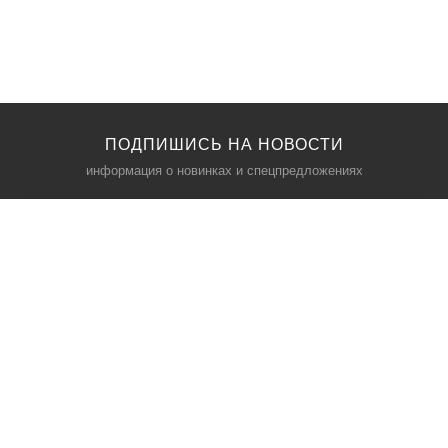
ПОДПИШИСЬ НА НОВОСТИ
информация о новинках и спецпредложениях
КАТАЛОГ
⠀
Кресла компьютерные
Пылесосы
Кронштейны для монитора
Чемоданы