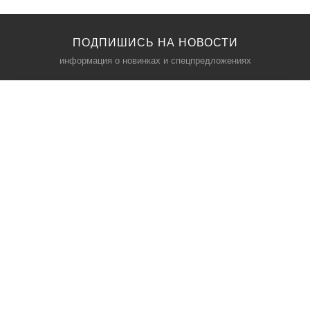
ПОДПИШИСЬ НА НОВОСТИ
информация о новинках и спецпредложениях
КАТАЛОГ
⠀
Кресла компьютерные
Пылесосы
Кронштейны для монитора
Чемоданы
Кронштейны для телевизора
Мультиварки
Кронштейн для микрофонов
Аквариумы
Кулеры для телефонов
Телескопы