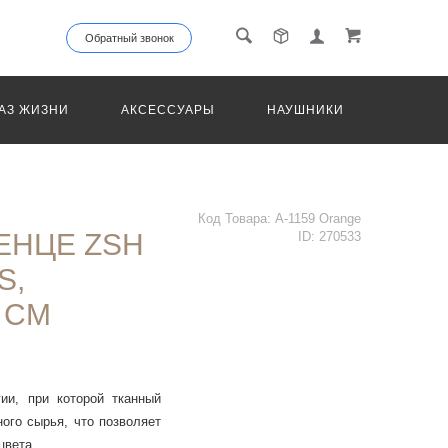
Обратный звонок
АЗ ЖИЗНИ
АКСЕССУАРЫ
НАУШНИКИ
ТРАНС
Код Товара:
A-1159 Orange
ЕНЦЕ ZSH
ID:
270533
S,
 CM
ии, при которой тканный
ого сырья, что позволяет
цвета.