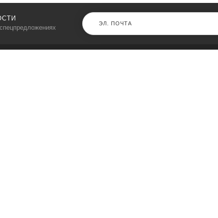
ОСТИ
 спецпредложениях
КАТАЛОГ
⠀
Кресла компьютерные
Пылесосы
Кронштейны для монитора
Чемоданы
Кронштейны для телевизора
Мультиварки
Кронштейн для микрофонов
Аквариумы
Кулеры для телефонов
Телескопы