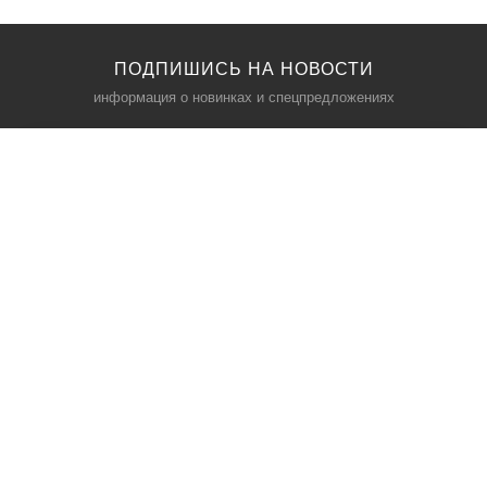
ПОДПИШИСЬ НА НОВОСТИ
информация о новинках и спецпредложениях
КАТАЛОГ
⠀
Кресла компьютерные
Пылесосы
Кронштейны для монитора
Чемоданы
Кронштейны для телевизора
Мультиварки
Кронштейн для микрофонов
Аквариумы