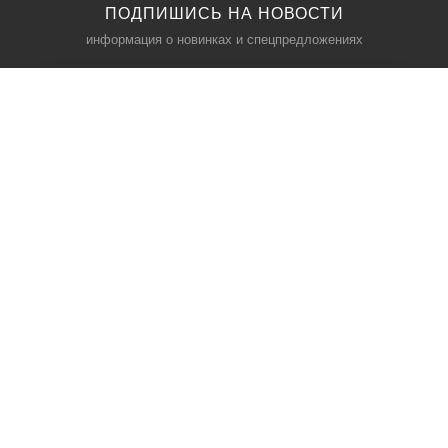
ПОДПИШИСЬ НА НОВОСТИ
информация о новинках и спецпредложениях
КАТАЛОГ
⠀
Кресла компьютерные
Пылесосы
Кронштейны для монитора
Чемоданы
Кронштейны для телевизора
Мультиварки
Кронштейн для микрофонов
Аквариумы
Кулеры для телефонов
Телескопы