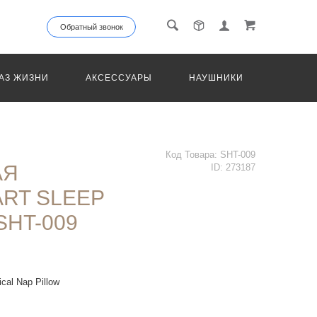
Обратный звонок
АЗ ЖИЗНИ
АКСЕССУАРЫ
НАУШНИКИ
ТРАНС
Код Товара:
SHT-009
АЯ
ID:
273187
RT SLEEP
SHT-009
cal Nap Pillow