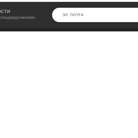
ОСТИ
 спецпредложениях
КАТАЛОГ
⠀
Кресла компьютерные
Пылесосы
Кронштейны для монитора
Чемоданы
Кронштейны для телевизора
Мультиварки
Кронштейн для микрофонов
Аквариумы
Кулеры для телефонов
Телескопы