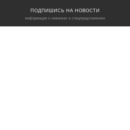
ПОДПИШИСЬ НА НОВОСТИ
информация о новинках и спецпредложениях
КАТАЛОГ
⠀
Кресла компьютерные
Пылесосы
Кронштейны для монитора
Чемоданы
Кронштейны для телевизора
Мультиварки
Кронштейн для микрофонов
Аквариумы
Кулеры для телефонов
Телескопы