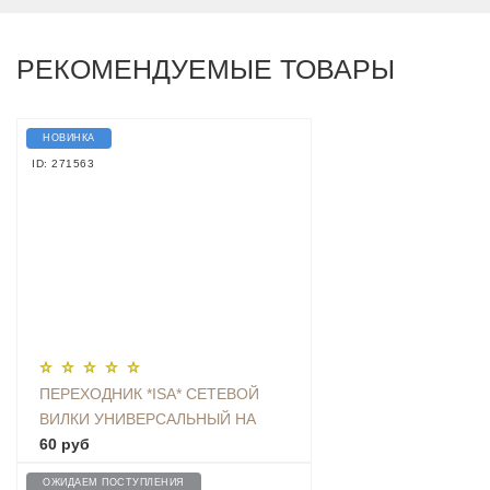
РЕКОМЕНДУЕМЫЕ ТОВАРЫ
НОВИНКА
ID: 271563
ПЕРЕХОДНИК *ISA* СЕТЕВОЙ
ВИЛКИ УНИВЕРСАЛЬНЫЙ НА
ЕВРО С ЗАЗЕМЛЕНИЕМ KT-168
60 руб
ОЖИДАЕМ ПОСТУПЛЕНИЯ