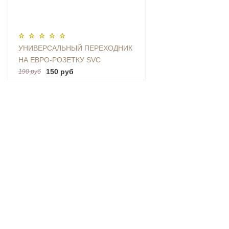
УНИВЕРСАЛЬНЫЙ ПЕРЕХОДНИК
НА ЕВРО-РОЗЕТКУ SVC
(AU|US|UK-EU)
150 руб
190 руб