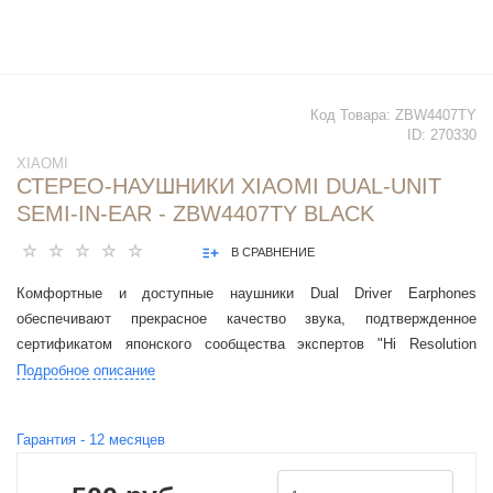
Код Товара:
ZBW4407TY
ID:
270330
XIAOMI
СТЕРЕО-НАУШНИКИ XIAOMI DUAL-UNIT
SEMI-IN-EAR - ZBW4407TY BLACK
В СРАВНЕНИЕ
Комфортные и доступные наушники Dual Driver Earphones
обеспечивают прекрасное качество звука, подтвержденное
сертификатом японского сообщества экспертов "Hi Resolution
AUDIO", дарят комфорт наушников-вкладышей и звук
Подробное описание
внутриканальных наушников.
Гарантия -
12
месяцев