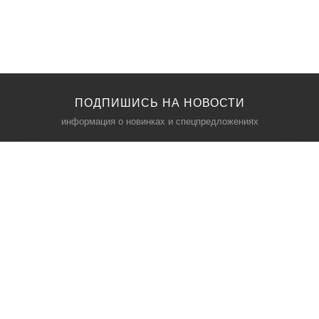
ПОДПИШИСЬ НА НОВОСТИ
информация о новинках и спецпредложениях
КАТАЛОГ
⠀
Кресла компьютерные
Пылесосы
Кронштейны для монитора
Чемоданы