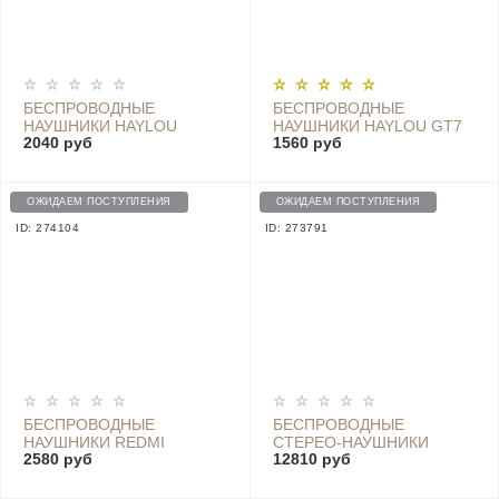
БЕСПРОВОДНЫЕ
БЕСПРОВОДНЫЕ
НАУШНИКИ HAYLOU
НАУШНИКИ HAYLOU GT7
2040 руб
1560 руб
MORIPODS - QCC3040
BLACK
BLUE
ОЖИДАЕМ ПОСТУПЛЕНИЯ
ОЖИДАЕМ ПОСТУПЛЕНИЯ
ID: 274104
ID: 273791
БЕСПРОВОДНЫЕ
БЕСПРОВОДНЫЕ
НАУШНИКИ REDMI
CТЕРЕО-НАУШНИКИ
2580 руб
12810 руб
AIRDOTS 3 - TWSEJ08LS
SONY WI-1000X
WHITE