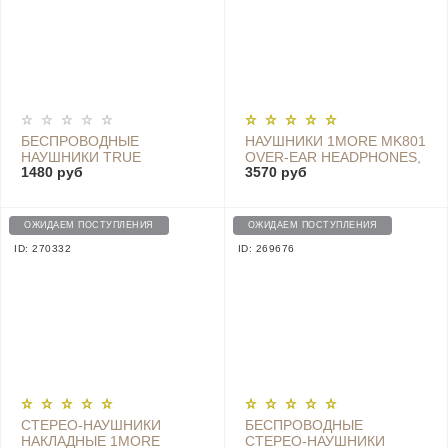
БЕСПРОВОДНЫЕ
НАУШНИКИ 1MORE MK801
НАУШНИКИ TRUE
OVER-EAR HEADPHONES,
1480 руб
3570 руб
WIRELESS EARBUDS
RED
BASIC 2 - BHR4272GL
ОЖИДАЕМ ПОСТУПЛЕНИЯ
ОЖИДАЕМ ПОСТУПЛЕНИЯ
ID: 270332
ID: 269676
СТЕРЕО-НАУШНИКИ
БЕСПРОВОДНЫЕ
НАКЛАДНЫЕ 1MORE
CТЕРЕО-НАУШНИКИ