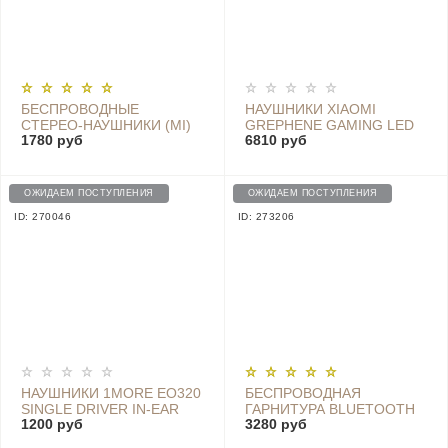
БЕСПРОВОДНЫЕ
НАУШНИКИ XIAOMI
СТЕРЕО-НАУШНИКИ (MI)
GREPHENE GAMING LED
1780 руб
6810 руб
MILLET SPORTS
HEADPHONE (ЧЕРНЫЙ) -
BLUETOOTH HEADSET
YXEJ01JY
YOUTH EDITION, BLACK
ОЖИДАЕМ ПОСТУПЛЕНИЯ
ОЖИДАЕМ ПОСТУПЛЕНИЯ
ID: 270046
ID: 273206
НАУШНИКИ 1MORE EO320
БЕСПРОВОДНАЯ
SINGLE DRIVER IN-EAR
ГАРНИТУРА BLUETOOTH
1200 руб
3280 руб
EARPODS, SPACE-GRAY
HEADSET PRO - LYEJ06LS