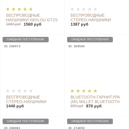
БЕСПРОВОДНЫЕ
БЕСПРОВОДНЫЕ
НАУШНИКИ HAYLOU GT2S
CТЕРЕО-НАУШНИКИ
1560 руб
1387 руб
BLACK
1880 руб
1MORE IBFREE Е1018
BLUETOOTH EARPHONES,
BLACK
ОЖИДАЕМ ПОСТУПЛЕНИЯ
ОЖИДАЕМ ПОСТУПЛЕНИЯ
ID: 269673
ID: 269584
БЕСПРОВОДНЫЕ
BLUETOOTH-ГАРНИТУРА
CТЕРЕО-НАУШНИКИ
(MI) MILLET BLUETOOTH
1440 руб
870 руб
1MORE IBFREE Е1018
HEADSET MINI, WHITE
899 руб
BLUETOOTH EARPHONES,
AQUA BLUE
ОЖИДАЕМ ПОСТУПЛЕНИЯ
ОЖИДАЕМ ПОСТУПЛЕНИЯ
ID: 269691
ID: 274652