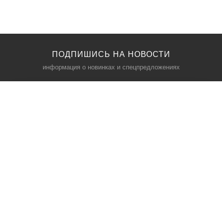
ПОДПИШИСЬ НА НОВОСТИ
информация о новинках и спецпредложениях
КАТАЛОГ
⠀
Кресла компьютерные
Пылесосы
Кронштейны для монитора
Чемоданы
Кронштейны для телевизора
Мультиварки