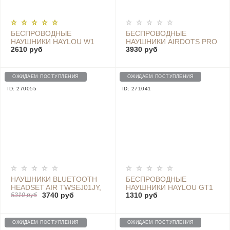
БЕСПРОВОДНЫЕ
БЕСПРОВОДНЫЕ
НАУШНИКИ HAYLOU W1
НАУШНИКИ AIRDOTS PRO
2610 руб
3930 руб
WHITE
2S - TWSEJ05WM WHITE
ОЖИДАЕМ ПОСТУПЛЕНИЯ
ОЖИДАЕМ ПОСТУПЛЕНИЯ
ID: 270055
ID: 271041
НАУШНИКИ BLUETOOTH
БЕСПРОВОДНЫЕ
HEADSET AIR TWSEJ01JY,
НАУШНИКИ HAYLOU GT1
3740 руб
1310 руб
WHITE
5310 руб
WHITE
ОЖИДАЕМ ПОСТУПЛЕНИЯ
ОЖИДАЕМ ПОСТУПЛЕНИЯ