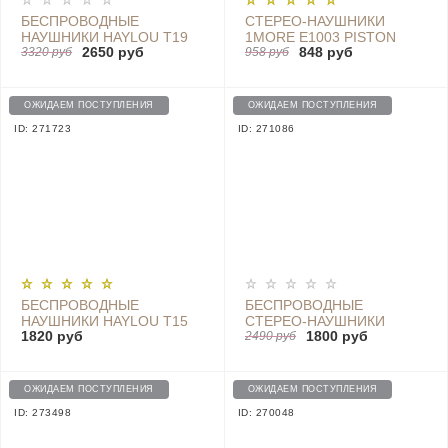
БЕСПРОВОДНЫЕ
СТЕРЕО-НАУШНИКИ
НАУШНИКИ HAYLOU T19
1MORE E1003 PISTON
2650 руб
848 руб
TRUE WIRELESS
3320 руб
CLASSIC IN-EAR
958 руб
EARBUDS BLUETOOTH
HEADPHONES
HEADSET - HAYLOU T19
(1MEJE0009), GOLD
ОЖИДАЕМ ПОСТУПЛЕНИЯ
ОЖИДАЕМ ПОСТУПЛЕНИЯ
ID: 271723
ID: 271086
БЕСПРОВОДНЫЕ
БЕСПРОВОДНЫЕ
НАУШНИКИ HAYLOU T15
CТЕРЕО-НАУШНИКИ
1820 руб
1800 руб
(2200 MAH), BLACK
1MORE TRUE WIRELESS
2490 руб
EARBUDS (ECS3001B)
BLACK
ОЖИДАЕМ ПОСТУПЛЕНИЯ
ОЖИДАЕМ ПОСТУПЛЕНИЯ
ID: 273498
ID: 270048