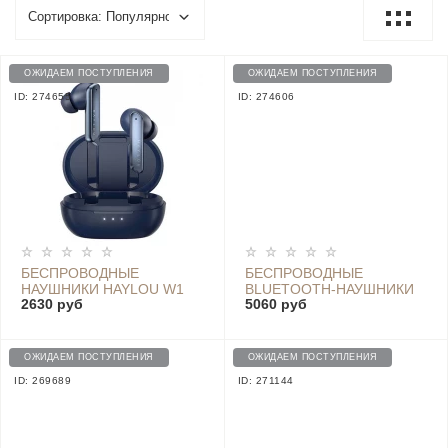
ОЖИДАЕМ ПОСТУПЛЕНИЯ
ОЖИДАЕМ ПОСТУПЛЕНИЯ
ID: 274655
ID: 274606
БЕСПРОВОДНЫЕ
БЕСПРОВОДНЫЕ
НАУШНИКИ HAYLOU W1
BLUETOOTH-НАУШНИКИ
2630 руб
5060 руб
BLUE
REDMI AIRDOTS 3 PRO С
ШУМОПОДАВЛЕНИЕМ
TWSEJ01ZM, GREY
ОЖИДАЕМ ПОСТУПЛЕНИЯ
ОЖИДАЕМ ПОСТУПЛЕНИЯ
ID: 269689
ID: 271144