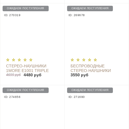
ОЖИДАЕМ ПОСТУПЛЕНИЯ
ОЖИДАЕМ ПОСТУПЛЕНИЯ
ID: 270319
ID: 269678
СТЕРЕО-НАУШНИКИ
БЕСПРОВОДНЫЕ
1MORE E1001 TRIPLE
CТЕРЕО-НАУШНИКИ
4480 руб
3550 руб
DRIVER IN-EAR
4699 руб
1MORE STYLISH TRUE
HEADPHONES, SILVER
WIRELESS IN-EAR
HEADPHONES E1026BT,
GOLD
ОЖИДАЕМ ПОСТУПЛЕНИЯ
ОЖИДАЕМ ПОСТУПЛЕНИЯ
ID: 274656
ID: 271690