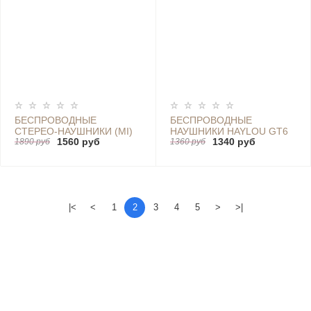
БЕСПРОВОДНЫЕ
БЕСПРОВОДНЫЕ
СТЕРЕО-НАУШНИКИ (MI)
НАУШНИКИ HAYLOU GT6
1560 руб
1340 руб
SPORT BLUETOOTH MINI,
1890 руб
BLACK
1360 руб
BLACK
|<
<
1
2
3
4
5
>
>|