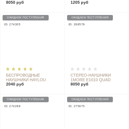
8050 руб
1205 руб
H1707 TRIPLE DRIVER
1MORE PISTON FIT
OVER-EAR HEADPHONES
BLUETOOTH IN-EAR
1MEJH0006
HEADPHONES (E1028BT)
ОЖИДАЕМ ПОСТУПЛЕНИЯ
ОЖИДАЕМ ПОСТУПЛЕНИЯ
ID: 274305
ID: 269579
БЕСПРОВОДНЫЕ
СТЕРЕО-НАУШНИКИ
НАУШНИКИ HAYLOU
1MORE E1010 QUAD
2040 руб
8050 руб
MORIPODS - QCC3040
DRIVER IN-EAR
WHITE
HEADPHONES, GREY
ОЖИДАЕМ ПОСТУПЛЕНИЯ
ОЖИДАЕМ ПОСТУПЛЕНИЯ
ID: 274299
ID: 275675