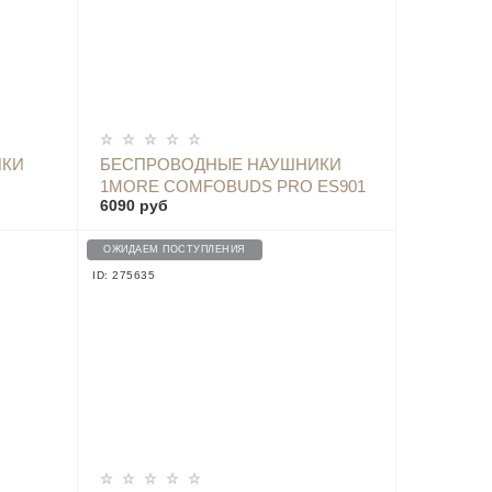
ОПОВЕСТИТЬ
ИКИ
БЕСПРОВОДНЫЕ НАУШНИКИ
1MORE COMFOBUDS PRO ES901
6090 руб
LACK
(ЧЕРНЫЙ)
ОЖИДАЕМ ПОСТУПЛЕНИЯ
ID: 275635