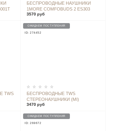
ОПОВЕСТИТЬ
ИКИ
БЕСПРОВОДНЫЕ НАУШНИКИ
001T
1MORE COMFOBUDS 2 ES303
3570 руб
ЧЕРНЫЙ
ОЖИДАЕМ ПОСТУПЛЕНИЯ
ID: 274452
ОПОВЕСТИТЬ
Е TWS
БЕСПРОВОДНЫЕ TWS
СТЕРЕОНАУШНИКИ (MI)
3470 руб
PADMATE PAMU SLIDE MINI,
РОЗОВЫЙ - T6C PINK
ОЖИДАЕМ ПОСТУПЛЕНИЯ
ID: 269672