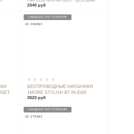
2040 руб
PINK
ОЖИДАЕМ ПОСТУПЛЕНИЯ
ID: 269683
ОПОВЕСТИТЬ
ИКИ
БЕСПРОВОДНЫЕ НАУШНИКИ
DSET
1MORE STYLISH BT IN-EAR
3020 руб
HEADPHONES E1024BT, PINK
ОЖИДАЕМ ПОСТУПЛЕНИЯ
ID: 275593