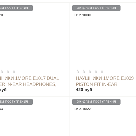
ЕМ ПОСТУПЛЕНИЯ
ОЖИДАЕМ ПОСТУПЛЕНИЯ
70
ID: 270039
ОПОВЕСТИТЬ
ОПОВЕСТИТЬ
НИКИ 1MORE E1017 DUAL
НАУШНИКИ 1MORE E1009
ER IN-EAR HEADPHONES,
PISTON FIT IN-EAR
руб
420 руб
K
HEADPHONES, PINK
ЕМ ПОСТУПЛЕНИЯ
ОЖИДАЕМ ПОСТУПЛЕНИЯ
44
ID: 270022