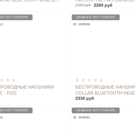
2260 руб
2350 руб
 FREE - YDLYEJ04LS BLACK
WHITE GLOBAL
ЕМ ПОСТУПЛЕНИЯ
ОЖИДАЕМ ПОСТУПЛЕНИЯ
61
ID: 269569
ОПОВЕСТИТЬ
ОПОВЕСТИТЬ
ПРОВОДНЫЕ НАУШНИКИ
БЕСПРОВОДНЫЕ НАУШН
CC - F021
COLLAR BLUETOOTH HEA
2330 руб
YOUTH
ЕМ ПОСТУПЛЕНИЯ
ОЖИДАЕМ ПОСТУПЛЕНИЯ
82
ID: 269681