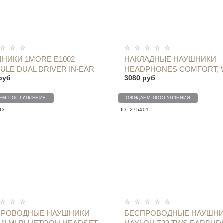
ОПОВЕСТИТЬ
ОПОВЕСТИТЬ
НИКИ 1MORE E1002
НАКЛАДНЫЕ НАУШНИКИ
ULE DUAL DRIVER IN-EAR
HEADPHONES COMFORT, 
руб
3080 руб
PHONES, BLACK
ЕМ ПОСТУПЛЕНИЯ
ОЖИДАЕМ ПОСТУПЛЕНИЯ
03
ID: 275401
ОПОВЕСТИТЬ
ПРОВОДНЫЕ НАУШНИКИ
БЕСПРОВОДНЫЕ НАУШН
MI MI BLUETOOH HEADSET
HAYLOU T33 TWS EARBUD