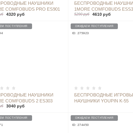
ОПОВЕСТИТЬ
ОПОВЕСТИТЬ
ПРОВОДНЫЕ НАУШНИКИ
БЕСПРОВОДНЫЕ НАУШН
E COMFOBUDS PRO ES901
1MORE COMFOBUDS ESS3
4320 руб
4610 руб
уб
5290 руб
ИЙ)
(БЕЛЫЙ)
ЕМ ПОСТУПЛЕНИЯ
ОЖИДАЕМ ПОСТУПЛЕНИЯ
94
ID: 275923
ОПОВЕСТИТЬ
ОПОВЕСТИТЬ
ПРОВОДНЫЕ НАУШНИКИ
БЕСПРОВОДНЫЕ ИГРОВЫ
E COMFOBUDS 2 ES303
НАУШНИКИ YOUPIN K-55
3040 руб
уб
ЫЙ
ЕМ ПОСТУПЛЕНИЯ
ОЖИДАЕМ ПОСТУПЛЕНИЯ
71
ID: 274450