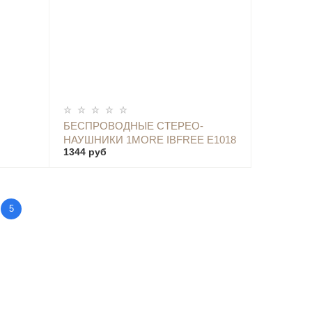
ОПОВЕСТИТЬ
БЕСПРОВОДНЫЕ CТЕРЕО-
НАУШНИКИ 1MORE IBFREE Е1018
1344 руб
CK -
BLUETOOTH EARPHONES, APPLE
GREEN
5