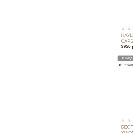
НАУШ
CAPS
3950 
HEAD
ОЖИДА
ID: 2760
БЕС
XIAO