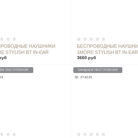
ОПОВЕСТИТЬ
ОПОВЕСТИТЬ
ПРОВОДНЫЕ НАУШНИКИ
БЕСПРОВОДНЫЕ НАУШН
E STYLISH BT IN-EAR
1MORE STYLISH BT IN-EAR
руб
3660 руб
PHONES E1024BT, GREEN
HEADPHONES E1024BT, B
ЕМ ПОСТУПЛЕНИЯ
ОЖИДАЕМ ПОСТУПЛЕНИЯ
33
ID: 274225