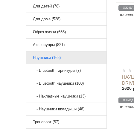
Для детей (78)
ОЖИДА
ID: 2695
Для дома (528)
Образ жизни (656)
Аксессуары (821)
Наушники (168)
- Bluetooth гарнитуры (7)
НАУШ
DRIV
- Bluetooth наушники (100)
2620 
BLAC
- Накладные наушники (13)
ОЖИДА
ID: 2700
- Наушники вкладыши (48)
Транспорт (57)