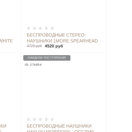
ОПОВЕСТИТЬ
БЕСПРОВОДНЫЕ СТЕРЕО-
WHITE
НАУШНИКИ 1MORE SPEARHEAD
4520 руб
4720 руб
VR BT IN-EAR HEADPHONES,
E1020 BLACK
ОЖИДАЕМ ПОСТУПЛЕНИЯ
ID: 274654
ИКИ
БЕСПРОВОДНЫЕ НАУШНИКИ
S
HAYLOU MORIPODS - QCC3040