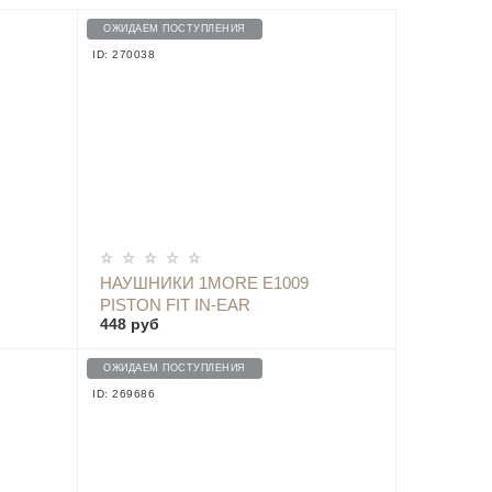
ОЖИДАЕМ ПОСТУПЛЕНИЯ
ID: 270038
ОПОВЕСТИТЬ
НАУШНИКИ 1MORE E1009
PISTON FIT IN-EAR
448 руб
HEADPHONES, BLUE
ОЖИДАЕМ ПОСТУПЛЕНИЯ
ID: 269686