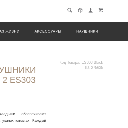
АЗ ЖИЗНИ
АКСЕССУАРЫ
НАУШНИКИ
ТРАНС
Код Товара:
ES303 Black
АУШНИКИ
ID:
275635
2 ES303
кладыши обеспечивают
 ушных каналах. Каждый