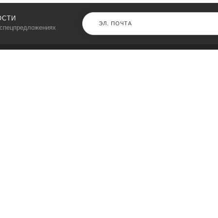
ОСТИ
 спецпредложениях
КАТАЛОГ
⠀
Кресла компьютерные
Пылесосы
Кронштейны для монитора
Чемоданы
Кронштейны для телевизора
Мультиварки
Кронштейн для микрофонов
Аквариумы
Кулеры для телефонов
Телескопы