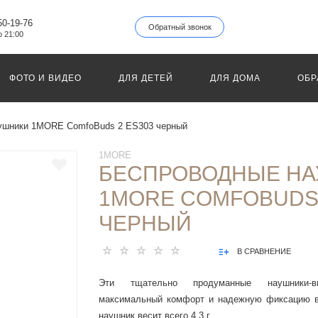
50-19-76
Обратный звонок
о 21:00
ФОТО И ВИДЕО
ДЛЯ ДЕТЕЙ
ДЛЯ ДОМА
ОБР
ушники 1MORE ComfoBuds 2 ES303 черный
1MORE
БЕСПРОВОДНЫЕ Н
1MORE COMFOBUDS 
ЧЕРНЫЙ
В СРАВНЕНИЕ
Эти тщательно продуманные наушники-в
максимальный комфорт и надежную фиксацию в
наушник весит всего 4.3 г.