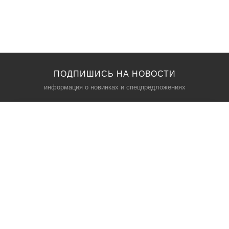
ПОДПИШИСЬ НА НОВОСТИ
информация о новинках и спецпредложениях
КАТАЛОГ
⠀
Кресла компьютерные
Пылесосы
Кронштейны для монитора
Чемоданы