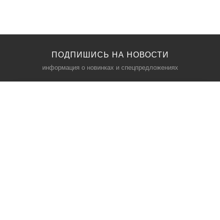
ПОДПИШИСЬ НА НОВОСТИ
информация о новинках и спецпредложениях
КАТАЛОГ
⠀
Кресла компьютерные
Пылесосы
Кронштейны для монитора
Чемоданы
Кронштейны для телевизора
Мультиварки