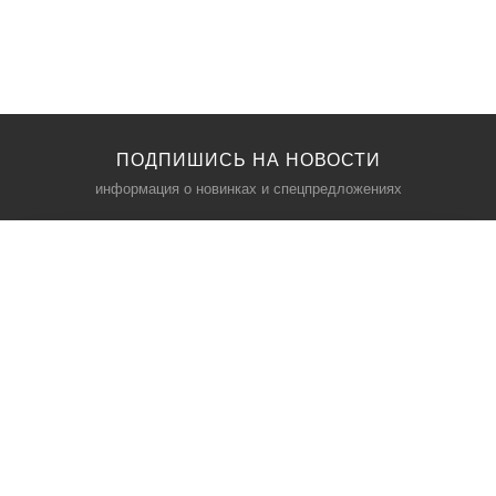
ПОДПИШИСЬ НА НОВОСТИ
информация о новинках и спецпредложениях
КАТАЛОГ
⠀
Кресла компьютерные
Пылесосы
Кронштейны для монитора
Чемоданы