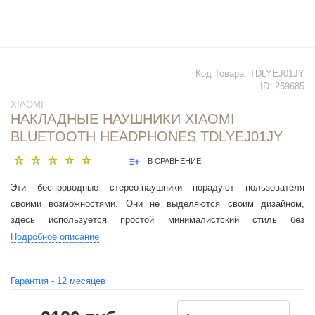
Код Товара:
TDLYEJ01JY
ID:
269685
XIAOMI
НАКЛАДНЫЕ НАУШНИКИ XIAOMI
BLUETOOTH HEADPHONES TDLYEJ01JY
В СРАВНЕНИЕ
Эти беспроводные стерео-наушники порадуют пользователя
своими возможностями. Они не выделяются своим дизайном,
здесь используется простой минималистский стиль без
«наворотов».
Подробное описание
Гарантия -
12
месяцев