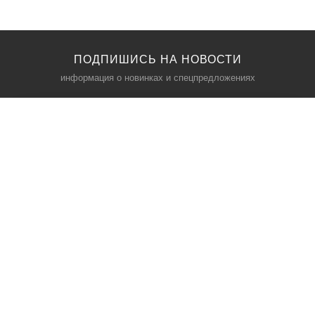
ПОДПИШИСЬ НА НОВОСТИ
информация о новинках и спецпредложениях
КАТАЛОГ
⠀
Кресла компьютерные
Пылесосы
Кронштейны для монитора
Чемоданы
Кронштейны для телевизора
Мультиварки
Кронштейн для микрофонов
Аквариумы