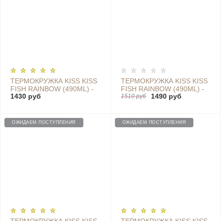
ТЕРМОКРУЖКА KISS KISS
ТЕРМОКРУЖКА KISS KISS
FISH RAINBOW (490ML) -
FISH RAINBOW (490ML) -
1430 руб
1490 руб
S-U45C PINK MINT
S-U45C ORANGE WHITE
1510 руб
ОЖИДАЕМ ПОСТУПЛЕНИЯ
ОЖИДАЕМ ПОСТУПЛЕНИЯ