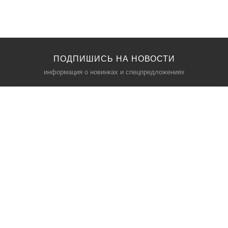
ПОДПИШИСЬ НА НОВОСТИ
информация о новинках и спецпредложениях
КАТАЛОГ
⠀
Кресла компьютерные
Пылесосы
Кронштейны для монитора
Чемоданы
Кронштейны для телевизора
Мультиварки