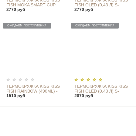
ТЕРМОКРУЖКА KISS KISS
ТЕРМОКРУЖКА KISS KISS
FISH MOKA SMART CUP
FISH OLED (0,43 Л) S-
2770 руб
2770 руб
OLED TEMPERATURE S-
U45СW2 GRAY
U45СW2 RED
ОЖИДАЕМ ПОСТУПЛЕНИЯ
ОЖИДАЕМ ПОСТУПЛЕНИЯ
ТЕРМОКРУЖКА KISS KISS
ТЕРМОКРУЖКА KISS KISS
FISH RAINBOW (490ML) -
FISH OLED (0,43 Л) S-
1510 руб
2670 руб
S-U45C GREEN WHITE
U45СW2 WHITE