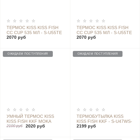
ТЕРМОС KISS KISS FISH
ТЕРМОС KISS KISS FISH
CC CUP 535 МЛ - S-U55TE
CC CUP 535 МЛ - S-U55TE
2070 руб
2070 руб
PINK
RED
ОЖИДАЕМ ПОСТУПЛЕНИЯ
ОЖИДАЕМ ПОСТУПЛЕНИЯ
УМНЫЙ ТЕРМОС KISS
ТЕРМОБУТЫЛКА KISS
KISS FISH KKF MOKA
KISS FISH KKF - S-U47WS-
2020 руб
2199 руб
SMART COFFE TUMBLER,
2100 руб
E BLACK
430 МЛ, PURPLE - S-
U45CW2 PURPLE