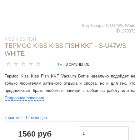
Код Товара:
S-U47WS White
ID:
270372
KISS KISS FISH
ТЕРМОС KISS KISS FISH KKF - S-U47WS
WHITE
В СРАВНЕНИЕ
Термос Kiss Kiss Fish KKF Vacuum Bottle идеально подойдет не
только любителям активного отдыха и спорта, но и для тех, кто
предпочитает брать любимые напитки с собой на работу или на
прогулку.
Подробное описание
Гарантия -
12
месяцев
1560 руб