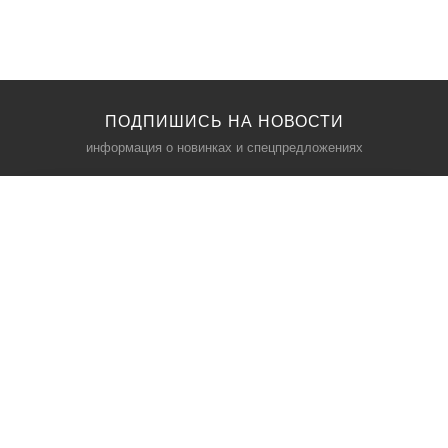
ПОДПИШИСЬ НА НОВОСТИ
информация о новинках и спецпредложениях
КАТАЛОГ
⠀
Кресла компьютерные
Пылесосы
Кронштейны для монитора
Чемоданы
Кронштейны для телевизора
Мультиварки