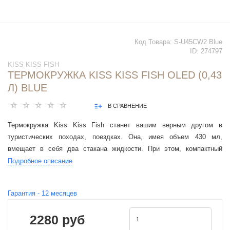
Код Товара:
S-U45СW2 Blue
ID:
274797
KISS KISS FISH
ТЕРМОКРУЖКА KISS KISS FISH OLED (0,43
Л) BLUE
В СРАВНЕНИЕ
Термокружка Kiss Kiss Fish станет вашим верным другом в
туристических походах, поездках. Она, имея объем 430 мл,
вмещает в себя два стакана жидкости. При этом, компактный
размер – 20 см в высоту – позволяет ей вмещаться в сумку или
Подробное описание
рюкзак.
Гарантия -
12
месяцев
2280 руб