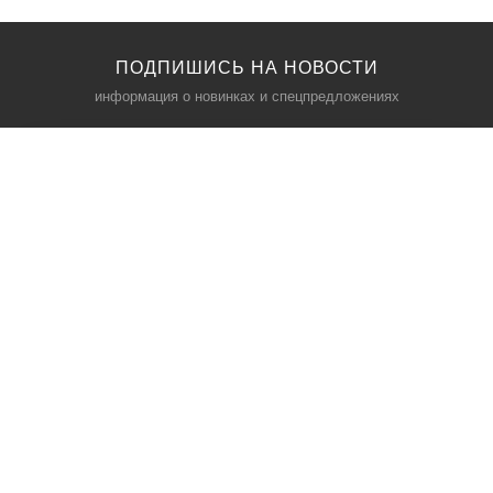
ПОДПИШИСЬ НА НОВОСТИ
информация о новинках и спецпредложениях
КАТАЛОГ
⠀
Кресла компьютерные
Пылесосы
Кронштейны для монитора
Чемоданы
Кронштейны для телевизора
Мультиварки
Кронштейн для микрофонов
Аквариумы
Кулеры для телефонов
Телескопы