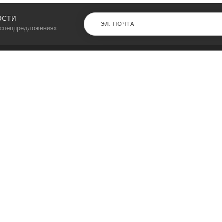
ОСТИ
 спецпредложениях
КАТАЛОГ
⠀
Кресла компьютерные
Пылесосы
Кронштейны для монитора
Чемоданы
Кронштейны для телевизора
Мультиварки
Кронштейн для микрофонов
Аквариумы
Кулеры для телефонов
Телескопы