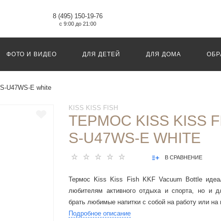
8 (495) 150-19-76
с 9:00 до 21:00
ФОТО И ВИДЕО
ДЛЯ ДЕТЕЙ
ДЛЯ ДОМА
ОБР
- S-U47WS-E white
KISS KISS FISH
ТЕРМОС KISS KISS F
S-U47WS-E WHITE
В СРАВНЕНИЕ
Термос Kiss Kiss Fish KKF Vacuum Bottle идеа
любителям активного отдыха и спорта, но и дл
брать любимые напитки с собой на работу или на 
Подробное описание