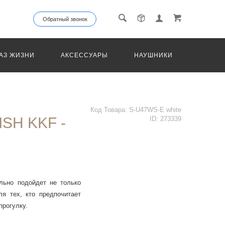
Обратный звонок
АЗ ЖИЗНИ
АКСЕССУАРЫ
НАУШНИКИ
ТРАНС
Код Товара:
S-U47WS-E white
ISH KKF -
ID:
273339
льно подойдет не только
я тех, кто предпочитает
прогулку.