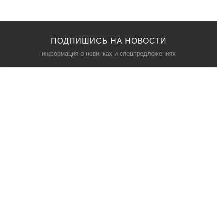
ПОДПИШИСЬ НА НОВОСТИ
информация о новинках и спецпредложениях
КАТАЛОГ
⠀
Кресла компьютерные
Пылесосы
Кронштейны для монитора
Чемоданы
Кронштейны для телевизора
Мультиварки
Кронштейн для микрофонов
Аквариумы