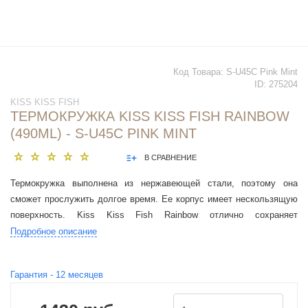
Код Товара:
S-U45C Pink Mint
ID:
275204
KISS KISS FISH
ТЕРМОКРУЖКА KISS KISS FISH RAINBOW
(490ML) - S-U45C PINK MINT
В СРАВНЕНИЕ
Термокружка выполнена из нержавеющей стали, поэтому она
сможет прослужить долгое время. Ее корпус имеет нескользящую
поверхность. Kiss Kiss Fish Rainbow отлично сохраняет
температуру напитка.
Подробное описание
Гарантия -
12
месяцев