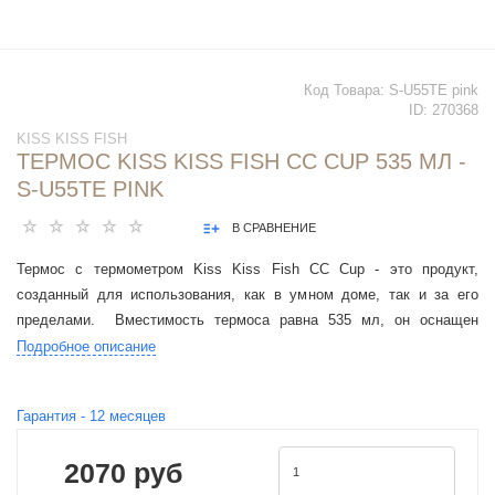
Код Товара:
S-U55TE pink
ID:
270368
KISS KISS FISH
ТЕРМОС KISS KISS FISH CC CUP 535 МЛ -
S-U55TE PINK
В СРАВНЕНИЕ
Термос с термометром Kiss Kiss Fish CC Cup - это продукт,
созданный для использования, как в умном доме, так и за его
пределами. Вместимость термоса равна 535 мл, он оснащен
дисплеем OLED, на котором отображается информация о
Подробное описание
температуре жидкости.
Гарантия -
12
месяцев
2070 руб