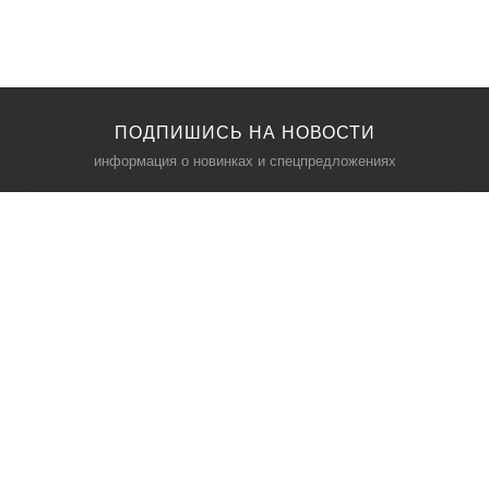
ПОДПИШИСЬ НА НОВОСТИ
информация о новинках и спецпредложениях
КАТАЛОГ
⠀
Кресла компьютерные
Пылесосы
Кронштейны для монитора
Чемоданы
Кронштейны для телевизора
Мультиварки