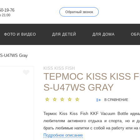
50-19-76
Обратный звонок
о 21:00
ФОТО И ВИДЕО
ДЛЯ ДЕТЕЙ
ДЛЯ ДОМА
ОБР
- S-U47WS Gray
KISS KISS FISH
ТЕРМОС KISS KISS F
S-U47WS GRAY
В СРАВНЕНИЕ
Термос Kiss Kiss Fish KKF Vacuum Bottle идеа
любителям активного отдыха и спорта, но и дл
брать любимые напитки с собой на работу или на 
Подробное описание