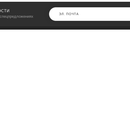
ОСТИ
 спецпредложениях
КАТАЛОГ
⠀
Кресла компьютерные
Пылесосы
Кронштейны для монитора
Чемоданы
Кронштейны для телевизора
Мультиварки
Кронштейн для микрофонов
Аквариумы
Кулеры для телефонов
Телескопы