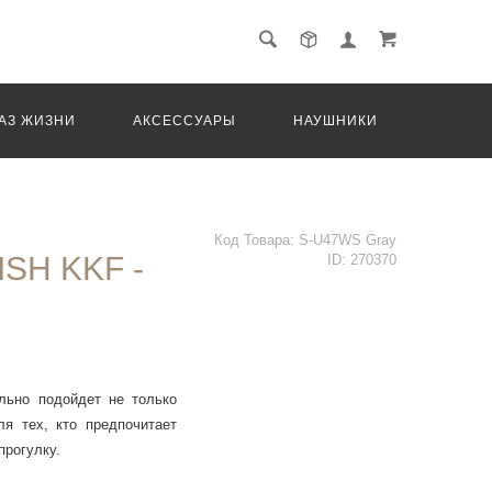
АЗ ЖИЗНИ
АКСЕССУАРЫ
НАУШНИКИ
ТРАНС
Код Товара:
S-U47WS Gray
ISH KKF -
ID:
270370
льно подойдет не только
я тех, кто предпочитает
прогулку.