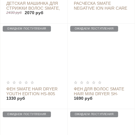
ДЕТСКАЯ МАШИНКА ДЛЯ
РАСЧЕСКА SMATE
СТРИЖКИ ВОЛОС SMATE,
NEGATIVE ION HAIR CARE
2070 руб
WHITE BLUE - SH-EC31
2430 руб
COMB - SC-A01 WHITE
WHITE BLUE
ОЖИДАЕМ ПОСТУПЛЕНИЯ
ОЖИДАЕМ ПОСТУПЛЕНИЯ
ФЕН SMATE HAIR DRYER
ФЕН ДЛЯ ВОЛОС SMATE
YOUTH EDITION HS-805
HAIR MINI DRYER SH-
1330 руб
1690 руб
(БЕЛЫЙ)
A121, WHITE
ОЖИДАЕМ ПОСТУПЛЕНИЯ
ОЖИДАЕМ ПОСТУПЛЕНИЯ