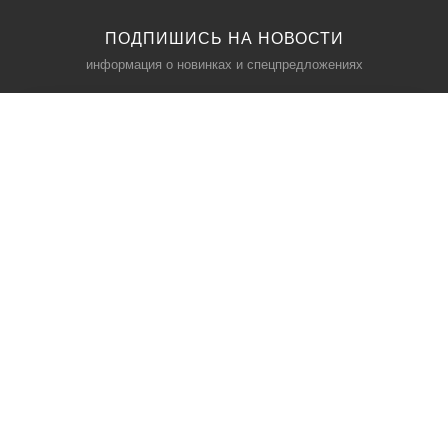
ПОДПИШИСЬ НА НОВОСТИ
информация о новинках и спецпредложениях
КАТАЛОГ
⠀
Кресла компьютерные
Пылесосы
Кронштейны для монитора
Чемоданы
Кронштейны для телевизора
Мультиварки
Кронштейн для микрофонов
Аквариумы
Кулеры для телефонов
Телескопы