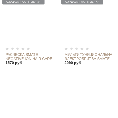
ОЖИДАЕМ ПОСТУПЛЕНИЯ
ОЖИДАЕМ ПОСТУПЛЕНИЯ
РАСЧЕСКА SMATE
МУЛЬТИФУНКЦИОНАЛЬНАЯ
NEGATIVE ION HAIR CARE
ЭЛЕКТРОБРИТВА SMATE
1570 руб
2090 руб
COMB (РОЗОВЫЙ) - SC-
EYEBROW MINI SMOOTH
A01
SHAVER, LIGHT BLUE - ST-
L361