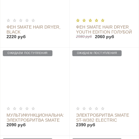
ФЕН SMATE HAIR DRYER,
ФЕН SMATE HAIR DRYER
BLACK
YOUTH EDITION ГОЛУБОЙ
2220 руб
2060 руб
- SH-1802 BLUE
2980 руб
ОЖИДАЕМ ПОСТУПЛЕНИЯ
ОЖИДАЕМ ПОСТУПЛЕНИЯ
МУЛЬТИФУНКЦИОНАЛЬНАЯ
ЭЛЕКТРОБРИТВА SMATE
ЭЛЕКТРОБРИТВА SMATE
ST-W382 ELECTRIC
2090 руб
2390 руб
EYEBROW MINI SMOOTH
SHAVER
SHAVER, PINK - ST-L363