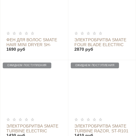
ФЕН ДЛЯ ВОЛОС SMATE
ЭЛЕКТРОБРИТВА SMATE
HAIR MINI DRYER SH-
FOUR BLADE ELECTRIC
1690 руб
2870 руб
A123, PINK
SHAVER, ST-W481 SILVER
ОЖИДАЕМ ПОСТУПЛЕНИЯ
ОЖИДАЕМ ПОСТУПЛЕНИЯ
ЭЛЕКТРОБРИТВА SMATE
ЭЛЕКТРОБРИТВА SMATE
TURBINE ELECTRIC
TURBINE RAZOR, ST-R101
1430 руб
1410 руб
SHAVER, ST-R102 BLACK
WHITE