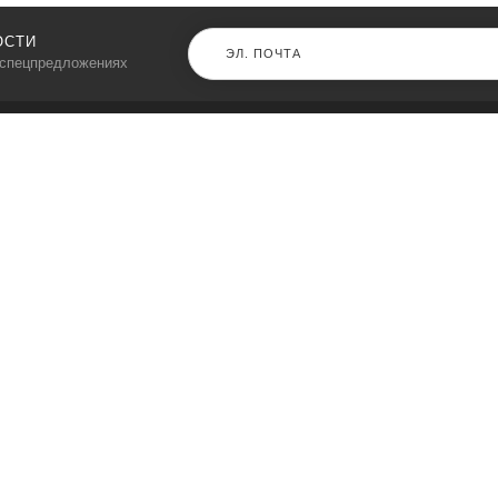
ОСТИ
 спецпредложениях
КАТАЛОГ
⠀
Кресла компьютерные
Пылесосы
Кронштейны для монитора
Чемоданы
Кронштейны для телевизора
Мультиварки
Кронштейн для микрофонов
Аквариумы
Кулеры для телефонов
Телескопы