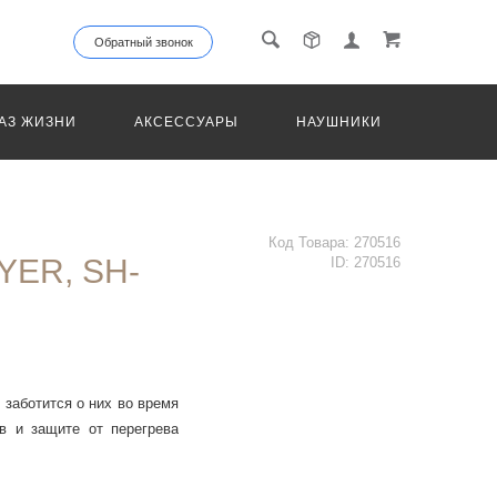
Обратный звонок
АЗ ЖИЗНИ
АКСЕССУАРЫ
НАУШНИКИ
ТРАНС
Код Товара:
270516
YER, SH-
ID:
270516
 заботится о них во время
в и защите от перегрева