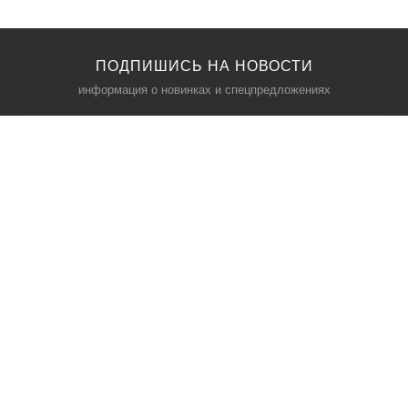
ПОДПИШИСЬ НА НОВОСТИ
информация о новинках и спецпредложениях
КАТАЛОГ
⠀
Кресла компьютерные
Пылесосы
Кронштейны для монитора
Чемоданы
Кронштейны для телевизора
Мультиварки
Кронштейн для микрофонов
Аквариумы