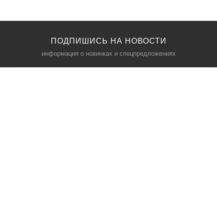
ПОДПИШИСЬ НА НОВОСТИ
информация о новинках и спецпредложениях
КАТАЛОГ
⠀
Кресла компьютерные
Пылесосы
Кронштейны для монитора
Чемоданы
Кронштейны для телевизора
Мультиварки
Кронштейн для микрофонов
Аквариумы