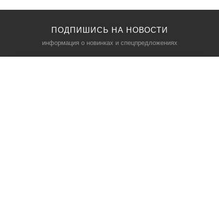
ПОДПИШИСЬ НА НОВОСТИ
информация о новинках и спецпредложениях
КАТАЛОГ
⠀
Кресла компьютерные
Пылесосы
Кронштейны для монитора
Чемоданы
Кронштейны для телевизора
Мультиварки
Кронштейн для микрофонов
Аквариумы
Кулеры для телефонов
Телескопы