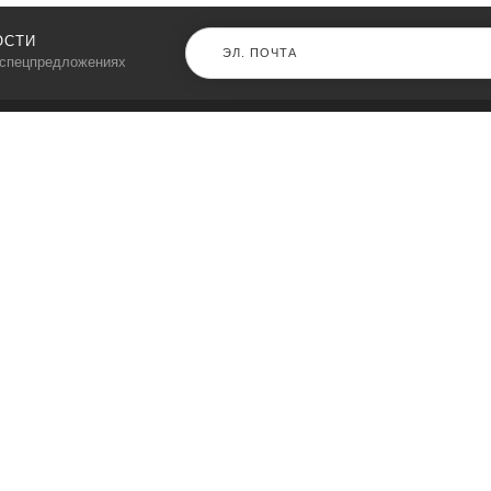
ОСТИ
 спецпредложениях
КАТАЛОГ
⠀
Кресла компьютерные
Пылесосы
Кронштейны для монитора
Чемоданы
Кронштейны для телевизора
Мультиварки
Кронштейн для микрофонов
Аквариумы
Кулеры для телефонов
Телескопы