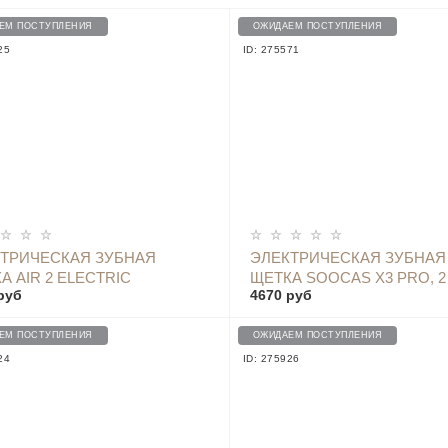
ЕМ ПОСТУПЛЕНИЯ
ОЖИДАЕМ ПОСТУПЛЕНИЯ
25
ID: 275571
ОПОВЕСТИТЬ
ТРИЧЕСКАЯ ЗУБНАЯ
ЭЛЕКТРИЧЕСКАЯ ЗУБНАЯ
А AIR 2 ELECTRIC
ЩЕТКА SOOCAS X3 PRO, 2
руб
4670 руб
HBRUSH EUFALYPTUS LEAF
НАСАДКИ + УФ СТЕРИЛИЗА
X3PRO BLUE
ЕМ ПОСТУПЛЕНИЯ
ОЖИДАЕМ ПОСТУПЛЕНИЯ
24
ID: 275926