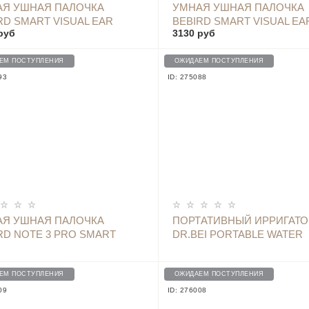
ОПОВЕСТИТЬ
ОПОВЕСТИТЬ
АЯ УШНАЯ ПАЛОЧКА
УМНАЯ УШНАЯ ПАЛОЧКА
RD SMART VISUAL EAR
BEBIRD SMART VISUAL EA
руб
3130 руб
K X7 PRO ЗОЛОТИСТЫЙ
STICK NOTE 3 WHITE
ЕМ ПОСТУПЛЕНИЯ
ОЖИДАЕМ ПОСТУПЛЕНИЯ
93
ID: 275088
ОПОВЕСТИТЬ
ОПОВЕСТИТЬ
АЯ УШНАЯ ПАЛОЧКА
ПОРТАТИВНЫЙ ИРРИГАТО
RD NOTE 3 PRO SMART
DR.BEI PORTABLE WATER
AL SPOON EAR STICK BLUE
FLOSSER F2 РОЗОВЫЙ
ЕМ ПОСТУПЛЕНИЯ
ОЖИДАЕМ ПОСТУПЛЕНИЯ
09
ID: 276008