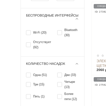
ОЖИДА
ID: 2738
БЕСПРОВОДНЫЕ ИНТЕРФЕЙСЫ
Bluetooth
Wi-Fi (20)
(30)
Отсутствует
(92)
ЭЛЕК
КОЛИЧЕСТВО НАСАДОК
ЩЕТК
2060 
TOOT
Одна (51)
Две (33)
ОЖИДА
Четыре
Три (15)
ID: 2756
(13)
Более
Пять (1)
пяти (12)