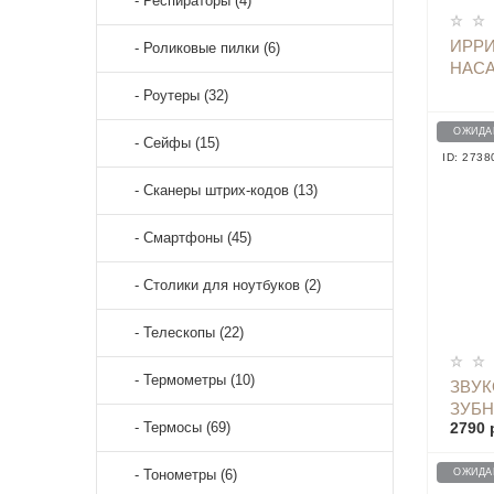
- Респираторы (4)
ИРРИ
- Роликовые пилки (6)
НАСА
ОЧИС
- Роутеры (32)
(ГОЛ
ОЖИДА
- Сейфы (15)
ID: 2738
- Сканеры штрих-кодов (13)
- Смартфоны (45)
- Столики для ноутбуков (2)
- Телескопы (22)
- Термометры (10)
ЗВУК
ЗУБН
- Термосы (69)
2790 
РОЗО
- Тонометры (6)
ОЖИДА