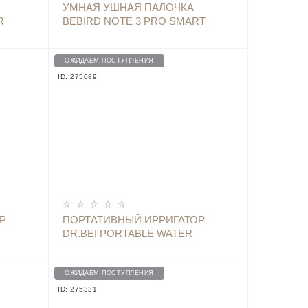
ОПОВЕСТИТЬ
УМНАЯ УШНАЯ ПАЛОЧКА
R
BEBIRD NOTE 3 PRO SMART
VISUAL SPOON EAR STICK WHITE
ОЖИДАЕМ ПОСТУПЛЕНИЯ
ID: 275089
ОПОВЕСТИТЬ
Р
ПОРТАТИВНЫЙ ИРРИГАТОР
DR.BEI PORTABLE WATER
FLOSSER F2 ЗЕЛЕНЫЙ
ОЖИДАЕМ ПОСТУПЛЕНИЯ
ID: 275331