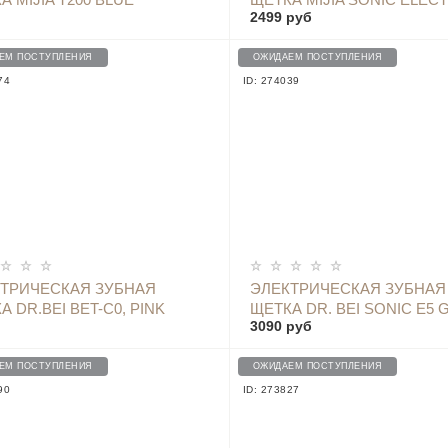
2499 руб
TOOTHBRUSH T500 - MES6
PINK
ЕМ ПОСТУПЛЕНИЯ
ОЖИДАЕМ ПОСТУПЛЕНИЯ
74
ID: 274039
ОПОВЕСТИТЬ
ОПОВЕСТИТЬ
ТРИЧЕСКАЯ ЗУБНАЯ
ЭЛЕКТРИЧЕСКАЯ ЗУБНАЯ
А DR.BEI BET-C0, PINK
ЩЕТКА DR. BEI SONIC E5 G
3090 руб
SET (МЯТНАЯ)
ЕМ ПОСТУПЛЕНИЯ
ОЖИДАЕМ ПОСТУПЛЕНИЯ
90
ID: 273827