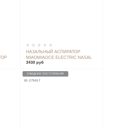
ОПОВЕСТИТЬ
НАЗАЛЬНЫЙ АСПИРАТОР
ТОР
MIAOMIAOCE ELECTRIC NASAL
3430 руб
AS W3F
WASH SET NJ159
ОЖИДАЕМ ПОСТУПЛЕНИЯ
ID: 275017