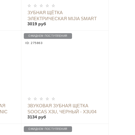
ОПОВЕСТИТЬ
ЗУБНАЯ ЩЁТКА
ЭЛЕКТРИЧЕСКАЯ MIJIA SMART
3019 руб
ELECTRIC TOOTHBRUSH T500
MES601 (NUN4087GL)
ОЖИДАЕМ ПОСТУПЛЕНИЯ
ID: 275863
ОПОВЕСТИТЬ
АЯ
ЗВУКОВАЯ ЗУБНАЯ ЩЕТКА
NIC
SOOCAS X3U, ЧЕРНЫЙ - X3U04
3134 руб
7
(ОДНА НАС.)
ОЖИДАЕМ ПОСТУПЛЕНИЯ