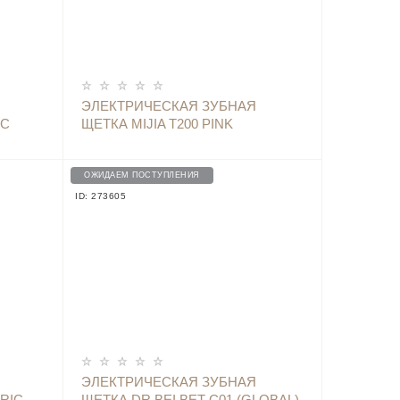
ОПОВЕСТИТЬ
ЭЛЕКТРИЧЕСКАЯ ЗУБНАЯ
IC
ЩЕТКА MIJIA T200 PINK
ОЖИДАЕМ ПОСТУПЛЕНИЯ
ID: 273605
ОПОВЕСТИТЬ
ЭЛЕКТРИЧЕСКАЯ ЗУБНАЯ
RIC
ЩЕТКА DR.BEI BET-C01 (GLOBAL)