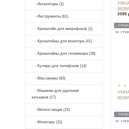
УМН
- Ингаляторы (1)
BEBI
2599 
STIC
- Инструменты (61)
ОЖИДА
- Кронштейн для микрофонов (1)
ID: 2759
- Кронштейны для монитора (41)
- Кронштейны для телевизора (18)
- Кулеры для телефонов (14)
- Массажеры (93)
- Машинки для удаления
УМН
катышков (17)
BEBI
VISU
- Метеостанции (15)
ОЖИДА
ID: 2760
- Мониторы (11)