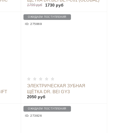
1730 руб
1799 руб
01
PINK
ОЖИДАЕМ ПОСТУПЛЕНИЯ
ID: 275869
ОПОВЕСТИТЬ
ЭЛЕКТРИЧЕСКАЯ ЗУБНАЯ
IFT
ЩЁТКА DR. BEI GY3
2050 руб
ОЖИДАЕМ ПОСТУПЛЕНИЯ
ID: 273826