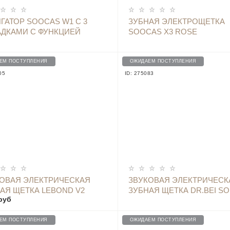
ОПОВЕСТИТЬ
ГАТОР SOOCAS W1 С 3
ЗУБНАЯ ЭЛЕКТРОЩЕТКА
ДКАМИ С ФУНКЦИЕЙ
SOOCAS X3 ROSE
ТКИ ЗАПАХА ИЗ РТА
УБОЙ)
ЕМ ПОСТУПЛЕНИЯ
ОЖИДАЕМ ПОСТУПЛЕНИЯ
05
ID: 275083
ОПОВЕСТИТЬ
ОПОВЕСТИТЬ
ОВАЯ ЭЛЕКТРИЧЕСКАЯ
ЗВУКОВАЯ ЭЛЕКТРИЧЕСК
АЯ ЩЕТКА LEBOND V2
ЗУБНАЯ ЩЕТКА DR.BEI SO
руб
ВАЯ, 1 НАСАДКА
ELECTRIC TOOTHBRUSH S
МРАМОРНО-БЕЛАЯ
ЕМ ПОСТУПЛЕНИЯ
ОЖИДАЕМ ПОСТУПЛЕНИЯ