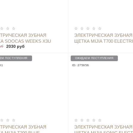
ОПОВЕСТИТЬ
ТРИЧЕСКАЯ ЗУБНАЯ
ЭЛЕКТРИЧЕСКАЯ ЗУБНАЯ
А SOOCAS WEEKS X3U
ЩЕТКА MIJIA T700 ELECTR
2030 руб
уб
 (2 НАСАДКИ +1 ЩЕТОЧКА
TOOTHBRUSH (MES604)
ЛИЦА) GREEN
ЕМ ПОСТУПЛЕНИЯ
ОЖИДАЕМ ПОСТУПЛЕНИЯ
31
ID: 275656
ОПОВЕСТИТЬ
ОПОВЕСТИТЬ
ТРИЧЕСКАЯ ЗУБНАЯ
ЭЛЕКТРИЧЕСКАЯ ЗУБНАЯ
А MIJIA T200 BLUE
ЩЕТКА MIJIA SONIC ELECT