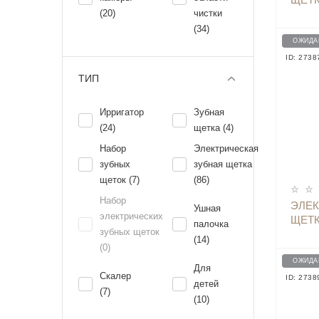
(20)
чистки
(34)
ОЖИДА
ID: 2738
ТИП
Ирригатор
Зубная
(24)
щетка (4)
Набор
Электрическая
зубных
зубная щетка
щеток (7)
(86)
Набор
ЭЛЕК
Ушная
электрических
ЩЕТК
палочка
зубных щеток
(14)
(0)
ОЖИДА
Для
Скалер
ID: 2738
детей
(7)
(10)