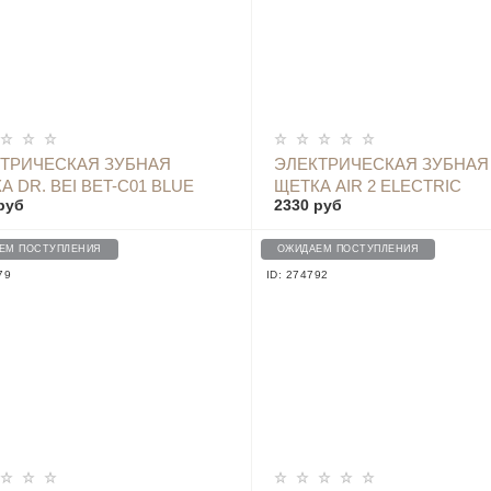
ОПОВЕСТИТЬ
ОПОВЕСТИТЬ
ТРИЧЕСКАЯ ЗУБНАЯ
ЭЛЕКТРИЧЕСКАЯ ЗУБНАЯ
А DR. BEI BET-C01 BLUE
ЩЕТКА AIR 2 ELECTRIC
руб
2330 руб
TOOTHBRUSH PURPLE IRI
ЕМ ПОСТУПЛЕНИЯ
ОЖИДАЕМ ПОСТУПЛЕНИЯ
79
ID: 274792