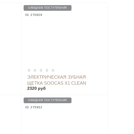
ОЖИДАЕМ ПОСТУПЛЕНИЯ
ID: 270629
ОПОВЕСТИТЬ
ЭЛЕКТРИЧЕСКАЯ ЗУБНАЯ
ЩЕТКА SOOCAS X1 CLEAN
2320 руб
ТОР -
ELECTRIC TOOTHBRUSH LITE
EDITION (GLOBAL)
ОЖИДАЕМ ПОСТУПЛЕНИЯ
ID: 275932