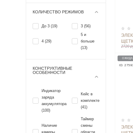
КОЛИЧЕСТВО РЕЖИМОВ
До 3 (19)
3 (56)
5 и
ЭЛЕК
ЩЕТК
4 (29)
больше
2720 р
NEW2
(13)
ДЛЯ 
ОЖИДА
ID: 2759
КОНСТРУКТИВНЫЕ
ОСОБЕННОСТИ
Индикатор
Кейс в
заряда
комплекте
аккумулятора
(41)
(100)
Таймер
Наличие
смены
ЭЛЕК
камеры
области
ЩЕТК