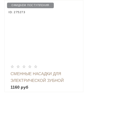
ОЖИДАЕМ ПОСТУПЛЕНИЯ
ID: 275273
СМЕННЫЕ НАСАДКИ ДЛЯ
ЭЛЕКТРИЧЕСКОЙ ЗУБНОЙ
ЩЕТКИ MIJIA T300 / T500 (3 ШТ)
1160 руб