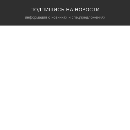
ПОДПИШИСЬ НА НОВОСТИ
информация о новинках и спецпредложениях
КАТАЛОГ
⠀
Кресла компьютерные
Пылесосы
Кронштейны для монитора
Чемоданы
Кронштейны для телевизора
Мультиварки
Кронштейн для микрофонов
Аквариумы
Кулеры для телефонов
Телескопы