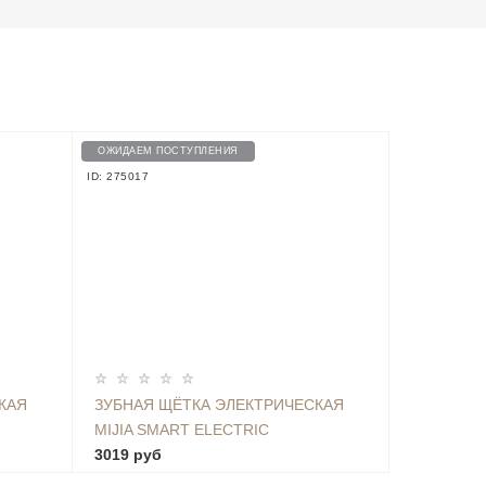
ОЖИДАЕМ ПОСТУПЛЕНИЯ
ID: 275017
КАЯ
ЗУБНАЯ ЩЁТКА ЭЛЕКТРИЧЕСКАЯ
MIJIA SMART ELECTRIC
LUE
TOOTHBRUSH T500 MES601
3019 руб
(NUN4087GL)