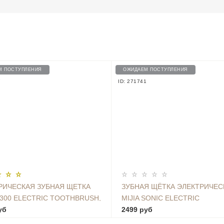
М ПОСТУПЛЕНИЯ
ОЖИДАЕМ ПОСТУПЛЕНИЯ
7
ID: 271741
РИЧЕСКАЯ ЗУБНАЯ ЩЕТКА
ЗУБНАЯ ЩЁТКА ЭЛЕКТРИЧЕС
T300 ELECTRIC TOOTHBRUSH,
MIJIA SONIC ELECTRIC
2 WHITE
уб
TOOTHBRUSH T500, LIGHT B
2499 руб