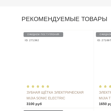
РЕКОМЕНДУЕМЫЕ ТОВАРЫ
ОЖИДАЕМ ПОСТУПЛЕНИЯ
ОЖИДАЕ
ID: 271392
ID: 27169
ЗУБНАЯ ЩЁТКА ЭЛЕКТРИЧЕСКАЯ
ЭЛЕКТ
MIJIA SONIC ELECTRIC
MIJIA 
TOOTHBRUSH T500
3100 руб
MES60
1650 р