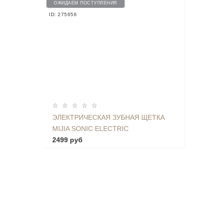
ОЖИДАЕМ ПОСТУПЛЕНИЯ
ID: 275656
ЭЛЕКТРИЧЕСКАЯ ЗУБНАЯ ЩЕТКА
MIJIA SONIC ELECTRIC
TOOTHBRUSH T500 - MES601 PINK
2499 руб