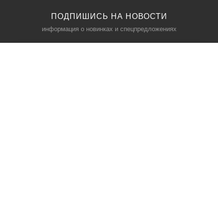
ПОДПИШИСЬ НА НОВОСТИ
информация о новинках и спецпредложениях
КАТАЛОГ
⠀
Кресла компьютерные
Пылесосы
Кронштейны для монитора
Чемоданы
Кронштейны для телевизора
Мультиварки
Кронштейн для микрофонов
Аквариумы
Кулеры для телефонов
Телескопы