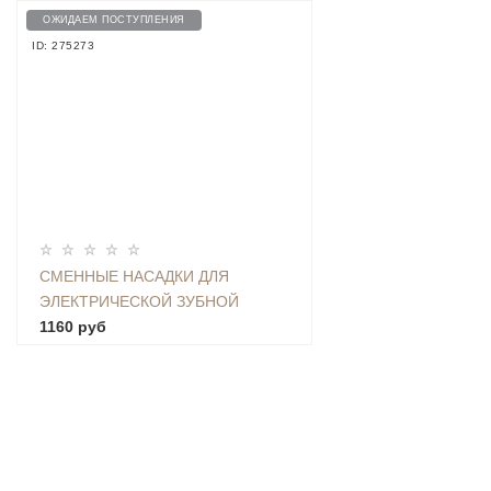
ОЖИДАЕМ ПОСТУПЛЕНИЯ
ID: 275273
СМЕННЫЕ НАСАДКИ ДЛЯ
ЭЛЕКТРИЧЕСКОЙ ЗУБНОЙ
ЩЕТКИ MIJIA T300 / T500 (3 ШТ)
1160 руб