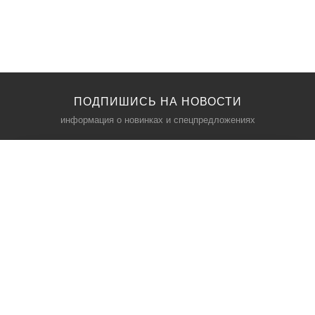
ПОДПИШИСЬ НА НОВОСТИ
информация о новинках и спецпредложениях
КАТАЛОГ
⠀
Кресла компьютерные
Пылесосы
Кронштейны для монитора
Чемоданы