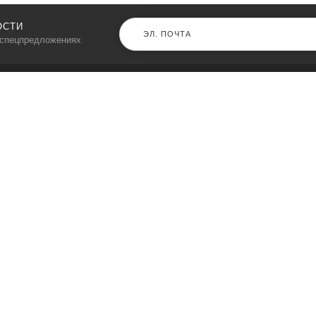
ОСТИ
 спецпредложениях
КАТАЛОГ
⠀
Кресла компьютерные
Пылесосы
Кронштейны для монитора
Чемоданы
Кронштейны для телевизора
Мультиварки
Кронштейн для микрофонов
Аквариумы
Кулеры для телефонов
Телескопы